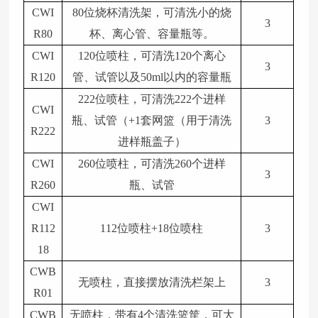
CWI
80位烧杯清洗架，可清洗小的烧
3
R80
杯、离心管、容量瓶等。
CWI
120位喷柱，可清洗120个离心
3
R120
管、试管以及50ml以内的容量瓶
222位喷柱，可清洗222个进样
CWI
瓶、试管（+1套网篮（用于清洗
3
R222
进样瓶盖子）
CWI
260位喷柱，可清洗260个进样
3
R260
瓶、试管
CWI
R112
112位喷柱+18位喷柱
3
18
CWB
无喷柱，直接摆放清洗栏架上
3
R01
CWB
无喷柱，带有4个清洗篮筐，可大