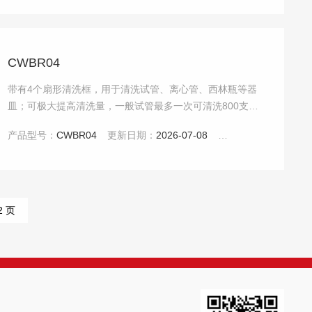
CWBR04
带有4个扇形清洗框，用于清洗试管、离心管、西林瓶等器
皿；可极大提高清洗量，一般试管最多一次可清洗800支左
右。
产品型号：
CWBR04
更新日期：
2026-07-08
点击：
4675